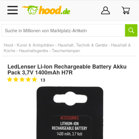
Hood
›
Kunst & Antiquitäten
›
Haushalt, Technik & Geräte
›
Haushalt &
Küche
›
Haushaltsgeräte
›
Taschenlampen
LedLenser Li-Ion Rechargeable Battery Akku
Pack 3,7V 1400mAh H7R
13