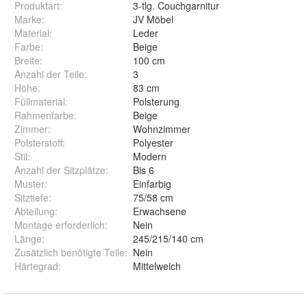
Produktart
:
3-tlg. Couchgarnitur
Marke
:
JV Möbel
Material
:
Leder
Farbe
:
Beige
Breite
:
100 cm
Anzahl der Teile
:
3
Höhe
:
83 cm
Füllmaterial
:
Polsterung
Rahmenfarbe
:
Beige
Zimmer
:
Wohnzimmer
Polsterstoff
:
Polyester
Stil
:
Modern
Anzahl der Sitzplätze
:
Bis 6
Muster
:
Einfarbig
Sitztiefe
:
75/58 cm
Abteilung
:
Erwachsene
Montage erforderlich
:
Nein
Länge
:
245/215/140 cm
Zusätzlich benötigte Teile
:
Nein
Härtegrad
:
Mittelweich