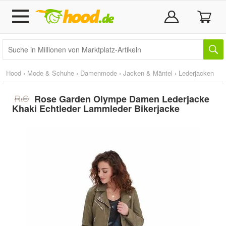
Hood
›
Mode & Schuhe
›
Damenmode
›
Jacken & Mäntel
›
Lederjacken
Rose Garden Olympe Damen Lederjacke
Khaki Echtleder Lammleder Bikerjacke