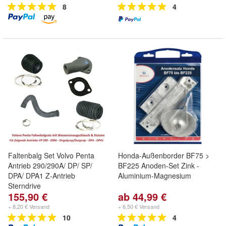
8
4
Faltenbalg Set Volvo Penta
Honda-Außenborder BF75 >
Antrieb 290/290A/ DP/ SP/
BF225 Anoden-Set Zink -
DPA/ DPA1 Z-Antrieb
Aluminium-Magnesium
Sterndrive
155,90 €
ab 44,99 €
+ 8,20 € Versand
+ 6,50 € Versand
10
4