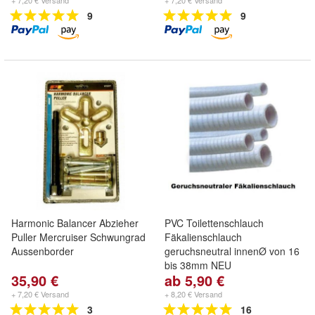
+ 7,20 € Versand
+ 7,20 € Versand
9
9
Harmonic Balancer Abzieher
PVC Toilettenschlauch
Puller Mercruiser Schwungrad
Fäkalienschlauch
Aussenborder
geruchsneutral innenØ von 16
bis 38mm NEU
35,90 €
ab 5,90 €
+ 7,20 € Versand
+ 8,20 € Versand
3
16