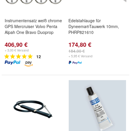
Instrumentensatz weiß chrome
Edelstahlauge für
GPS Mercruiser Volvo Penta
Dyneema®Tauwerk 10mm,
Alpah One Bravo Duoprop
PHRP821610
406,90 €
174,80 €
+ 3,00 € Versand
184,00 €
12
+ 5,95 € Versand