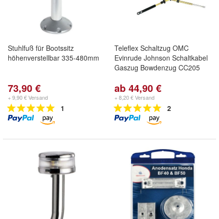
Stuhlfuß für Bootssitz
Teleflex Schaltzug OMC
höhenverstellbar 335-480mm
Evinrude Johnson Schaltkabel
Gaszug Bowdenzug CC205
73,90 €
ab 44,90 €
+ 9,90 € Versand
+ 8,20 € Versand
1
2