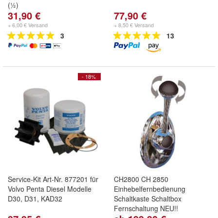
(½)
31,90 €
77,90 €
+ 6,00 € Versand
+ 8,50 € Versand
3
13
- 18%
Service-Kit Art-Nr. 877201 für
CH2800 CH 2850
Volvo Penta Diesel Modelle
Einhebelfernbedienung
D30, D31, KAD32
Schaltkaste Schaltbox
Fernschaltung NEU!!