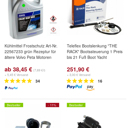
Kühlmittel Frostschutz Art-Nr.
Teleflex Bootslenkung "THE
22567233 grün Rezeptur für
RACK" Bootssteuerung 1 Preis
ältere Volvo Peta Motoren
bis 21 Fuß Boot Yacht
ab 38,45 €
251,90 €
(7,69 €/l)
+ 5,45 € Versand
+ 3,00 € Versand
34
16
Bestseller
- 11%
Bestseller