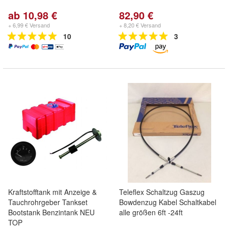
ab 10,98 €
82,90 €
+ 6,99 € Versand
+ 8,20 € Versand
10
3
Kraftstofftank mit Anzeige &
Teleflex Schaltzug Gaszug
Tauchrohrgeber Tankset
Bowdenzug Kabel Schaltkabel
Bootstank Benzintank NEU
alle größen 6ft -24ft
TOP