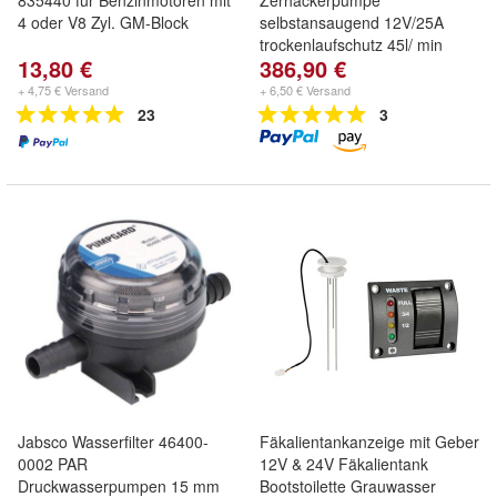
835440 für Benzinmotoren mit
Zerhackerpumpe
4 oder V8 Zyl. GM-Block
selbstansaugend 12V/25A
trockenlaufschutz 45l/ min
13,80 €
386,90 €
+ 4,75 € Versand
+ 6,50 € Versand
23
3
Jabsco Wasserfilter 46400-
Fäkalientankanzeige mit Geber
0002 PAR
12V & 24V Fäkalientank
Druckwasserpumpen 15 mm
Bootstoilette Grauwasser