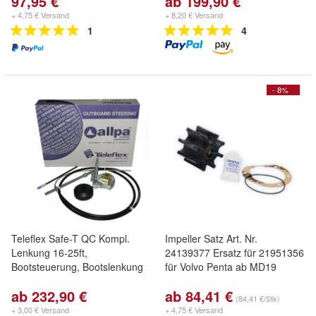
97,95 €
ab 199,90 €
+ 4,75 € Versand
+ 8,20 € Versand
1
4
- 8%
Teleflex Safe-T QC Kompl.
Impeller Satz Art. Nr.
Lenkung 16-25ft,
24139377 Ersatz für 21951356
Bootsteuerung, Bootslenkung
für Volvo Penta ab MD19
ab 232,90 €
ab 84,41 €
(84,41 €/Stk)
+ 3,00 € Versand
+ 4,75 € Versand