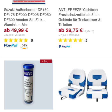
Suzuki-Außenborder DF150-
ANTI-FREEZE Yachticon
DF175-DF200-DF225-DF250-
Frostschutzmittel ab 5 Ltr
DF300 Anoden-Set Zink -
Gebinde für Trinkwasser &
Aluminium-Ma
Toiletten
ab 49,99 €
ab 28,75 €
(5,75 €/l)
+ 6,50 € Versand
+ 5,45 € Versand
5
2
- 7%