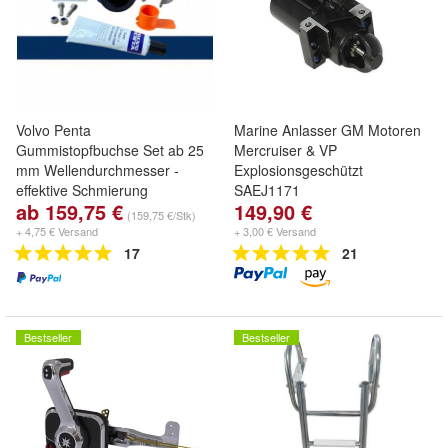
Volvo Penta
Marine Anlasser GM Motoren
Gummistopfbuchse Set ab 25
Mercruiser & VP
mm Wellendurchmesser -
Explosionsgeschützt
effektive Schmierung
SAEJ1171
ab 159,75 €
149,90 €
(159,75 €/Stk)
+ 4,75 € Versand
+ 3,00 € Versand
17
21
Bestseller
Bestseller