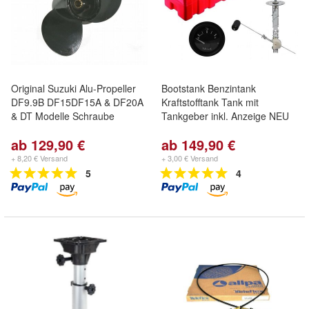
Original Suzuki Alu-Propeller
Bootstank Benzintank
DF9.9B DF15DF15A & DF20A
Kraftstofftank Tank mit
& DT Modelle Schraube
Tankgeber inkl. Anzeige NEU
ab 129,90 €
ab 149,90 €
+ 8,20 € Versand
+ 3,00 € Versand
5
4