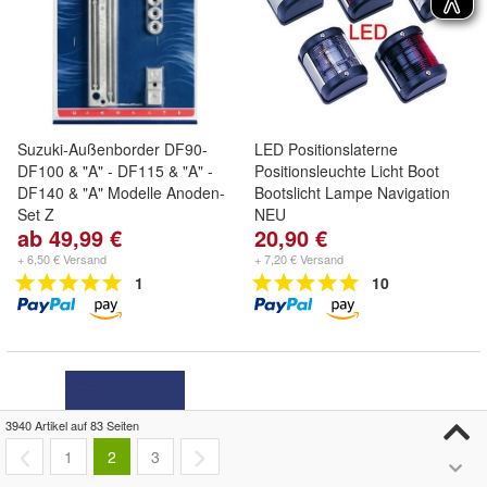
Suzuki-Außenborder DF90-
LED Positionslaterne
DF100 & "A" - DF115 & "A" -
Positionsleuchte Licht Boot
DF140 & "A" Modelle Anoden-
Bootslicht Lampe Navigation
Set Z
NEU
ab 49,99 €
20,90 €
+ 6,50 € Versand
+ 7,20 € Versand
1
10
3940 Artikel auf 83 Seiten
1
2
3