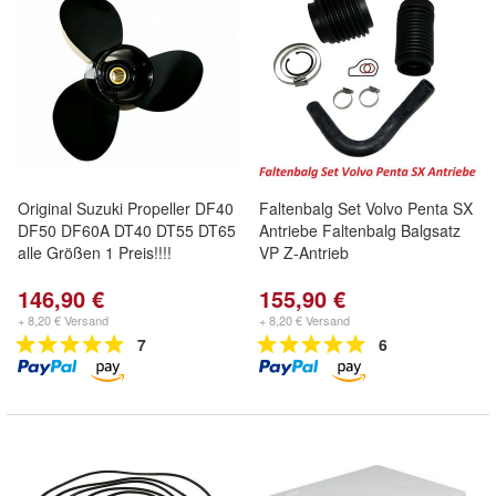
Original Suzuki Propeller DF40
Faltenbalg Set Volvo Penta SX
DF50 DF60A DT40 DT55 DT65
Antriebe Faltenbalg Balgsatz
alle Größen 1 Preis!!!!
VP Z-Antrieb
146,90 €
155,90 €
+ 8,20 € Versand
+ 8,20 € Versand
7
6