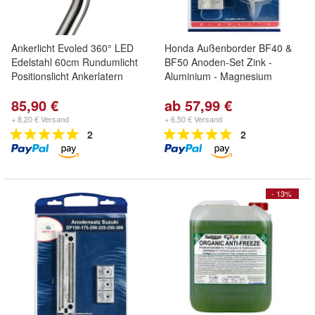
Ankerlicht Evoled 360° LED
Honda Außenborder BF40 &
Edelstahl 60cm Rundumlicht
BF50 Anoden-Set Zink -
Positionslicht Ankerlatern
Aluminium - Magnesium
85,90 €
ab 57,99 €
+ 8,20 € Versand
+ 6,50 € Versand
2
2
- 13%