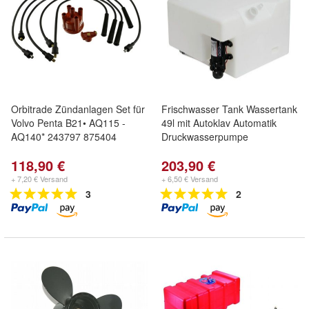
Orbitrade Zündanlagen Set für
Frischwasser Tank Wassertank
Volvo Penta B21• AQ115 -
49l mit Autoklav Automatik
AQ140* 243797 875404
Druckwasserpumpe
118,90 €
203,90 €
+ 7,20 € Versand
+ 6,50 € Versand
3
2