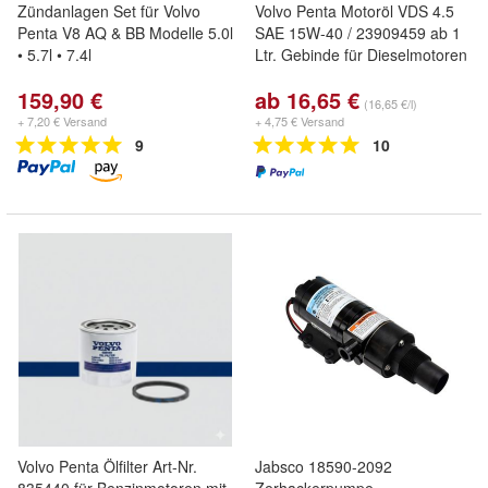
Zündanlagen Set für Volvo
Volvo Penta Motoröl VDS 4.5
Penta V8 AQ & BB Modelle 5.0l
SAE 15W-40 / 23909459 ab 1
• 5.7l • 7.4l
Ltr. Gebinde für Dieselmotoren
159,90 €
ab 16,65 €
(16,65 €/l)
+ 7,20 € Versand
+ 4,75 € Versand
9
10
Volvo Penta Ölfilter Art-Nr.
Jabsco 18590-2092