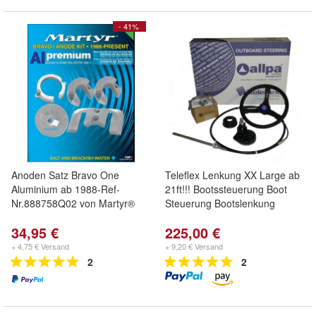
- 41%
Anoden Satz Bravo One
Teleflex Lenkung XX Large ab
Aluminium ab 1988-Ref-
21ft!!! Bootssteuerung Boot
Nr.888758Q02 von Martyr®
Steuerung Bootslenkung
34,95 €
225,00 €
+ 4,75 € Versand
+ 9,20 € Versand
2
2