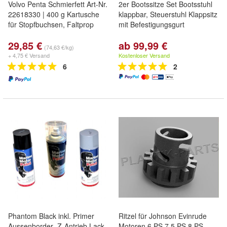
Volvo Penta Schmierfett Art-Nr.
2er Bootssitze Set Bootsstuhl
22618330 | 400 g Kartusche
klappbar, Steuerstuhl Klappsitz
für Stopfbuchsen, Faltprop
mit Befestigungsgurt
29,85 €
ab 99,99 €
(74,63 €/kg)
+ 4,75 € Versand
Kostenloser Versand
6
2
Phantom Black inkl. Primer
Ritzel für Johnson Evinrude
Aussenborder- Z-Antrieb Lack
Motoren 6 PS 7,5 PS 8 PS