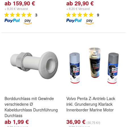
ab 159,90 €
ab 29,90 €
+ 9,20 € Versand
+ 8,20 € Versand
3
9
Borddurchlass mit Gewinde
Volvo Penta Z-Antrieb Lack
verschiedene Ø
inkl. Grundierung Klarlack
Kabeldurchlass Durchführung
Innenborder Marine Motor
Durchlass
ab 1,99 €
36,90 €
(30,75 €/l)