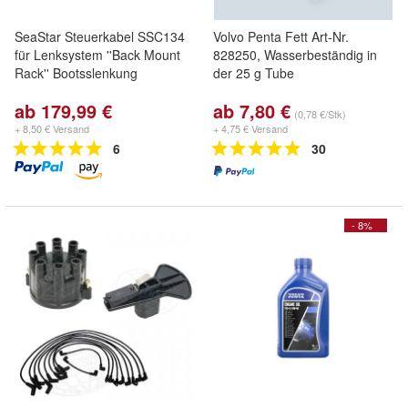
SeaStar Steuerkabel SSC134
Volvo Penta Fett Art-Nr.
für Lenksystem ''Back Mount
828250, Wasserbeständig in
Rack'' Bootsslenkung
der 25 g Tube
ab 179,99 €
ab 7,80 €
(0,78 €/Stk)
+ 8,50 € Versand
+ 4,75 € Versand
6
30
- 8%