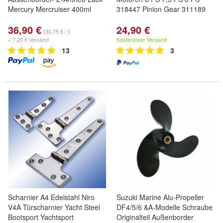
Mercury Mercruiser 400ml
318447 Pinion Gear 311189
36,90 €
24,90 €
(30,75 € / l)
+ 7,20 € Versand
Kostenloser Versand
13
3
Scharnier A4 Edelstahl Niro
Suzuki Marine Alu-Propeller
V4A Türscharnier Yacht Steel
DF4/5/6 &A-Modelle Schraube
Bootsport Yachtsport
Originalteil Außenborder