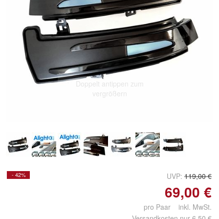
Doppelt antippen zum
vergrößern
- 42%
UVP:
119,00 €
69,00 €
pro Paar inkl. MwSt.
Versandkosten nur 6,50 €