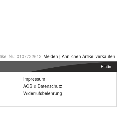
tikel Nr.:
0107732612
Melden
|
Ähnlichen
Artikel verkaufen
Platin
Impressum
AGB
&
Datenschutz
Widerrufsbelehrung