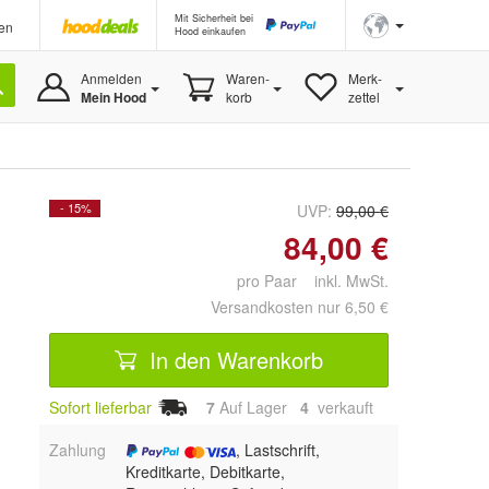
Mit Sicherheit bei
en
Hood einkaufen
Anmelden
Waren-
Merk-
Mein Hood
korb
zettel
- 15%
UVP:
99,00 €
84,00 €
pro Paar inkl. MwSt.
Versandkosten nur 6,50 €
In den Warenkorb
Sofort lieferbar
7
Auf Lager
4
 verkauft
Zahlung
, Lastschrift,
Kreditkarte, Debitkarte,