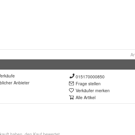
Ar
erkäufe
015170000850
lich
er Anbieter
Frage stellen
Verkäufer merken
Alle Artikel
kauft haben, den Kauf bewertet.