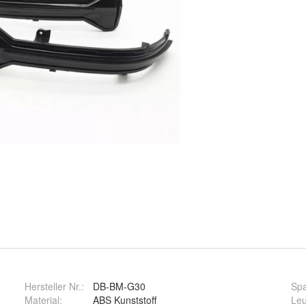
Hersteller Nr.:
DB-BM-G30
Sp
Material
:
ABS Kunststoff
Leu