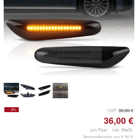
Doppelt antippen zum
vergrößern
- 8%
UVP:
39,00 €
36,00 €
pro Paar inkl. MwSt.
Versandkosten nur 6,50 €