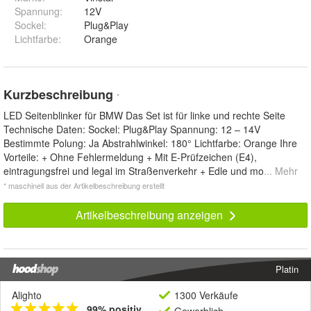
Spannung
:
12V
Sockel
:
Plug&Play
Lichtfarbe
:
Orange
Kurzbeschreibung
*
LED Seitenblinker für BMW Das Set ist für linke und rechte Seite
Technische Daten: Sockel: Plug&Play Spannung: 12 – 14V
Bestimmte Polung: Ja Abstrahlwinkel: 180° Lichtfarbe: Orange Ihre
Vorteile: + Ohne Fehlermeldung + Mit E-Prüfzeichen (E4),
eintragungsfrei und legal im Straßenverkehr + Edle und mo
... Mehr
* maschinell aus der Artikelbeschreibung erstellt
Artikelbeschreibung anzeigen
Platin
Alighto
1300 Verkäufe
99% positiv