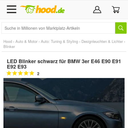
Hood
›
Auto & Motor
›
Auto: Tuning & Styling
›
Designleuchten & Lichter
›
Blinker
LED Blinker schwarz für BMW 3er E46 E90 E91
E92 E93
2