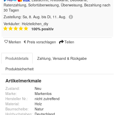
Ratenzahlung, Sofortüberweisung, Überweisung, Bezahlung nach
30 Tagen
Zustellung:
Sa, 8. Aug. bis Di, 11. Aug.
Verkäufer:
Holzteilchen_diy
100% positiv
Merken
Preis vorschlagen
Teilen
Produktdetails
Zahlung, Versand & Rückgabe
Produktsicherheit
Artikelmerkmale
Zustand:
Neu
Marke:
Markenlos
Hersteller Nr.:
nicht zutreffend
Material
:
Holz
Baumscheibe
:
Natur
Holzbuchstaben
:
Deutschland