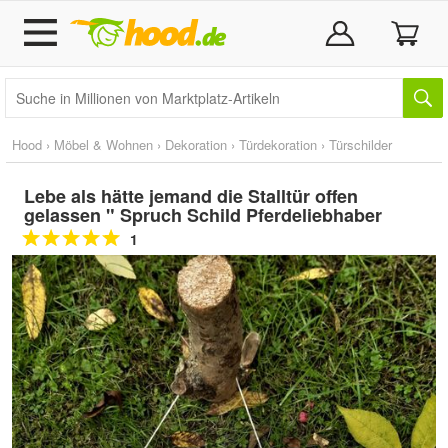
Hood
›
Möbel & Wohnen
›
Dekoration
›
Türdekoration
›
Türschilder
Lebe als hätte jemand die Stalltür offen
gelassen " Spruch Schild Pferdeliebhaber
1