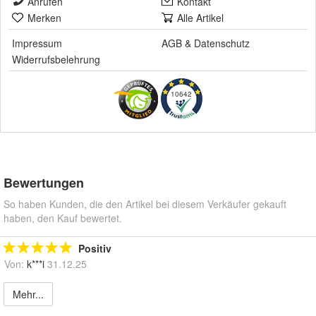
Anrufen
Kontakt
Merken
Alle Artikel
Impressum
AGB
&
Datenschutz
Widerrufsbelehrung
10642
Bewertungen
So haben Kunden, die den Artikel bei diesem Verkäufer gekauft
haben, den Kauf bewertet.
Positiv
Von:
k***i
31.12.25
Mehr...