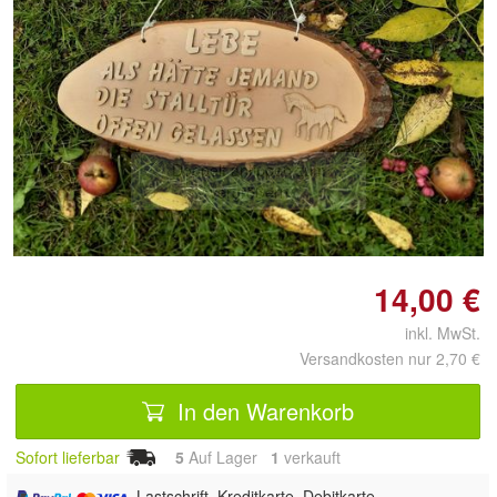
Doppelt antippen zum
vergrößern
14,00 €
inkl. MwSt.
Versandkosten nur 2,70 €
In den Warenkorb
Sofort lieferbar
5
Auf Lager
1
 verkauft
, Lastschrift, Kreditkarte, Debitkarte,