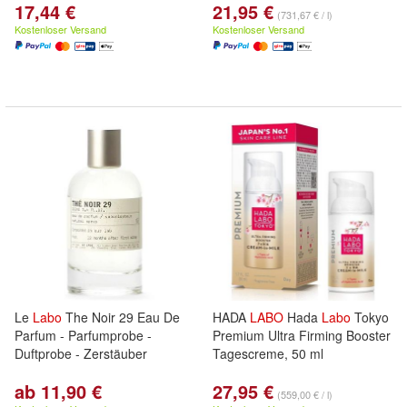
17,44 €
21,95 €
(731,67 € / l)
Kostenloser Versand
Kostenloser Versand
Le
Labo
The Noir 29 Eau De
HADA
LABO
Hada
Labo
Tokyo
Parfum - Parfumprobe -
Premium Ultra Firming Booster
Duftprobe - Zerstäuber
Tagescreme, 50 ml
ab 11,90 €
27,95 €
(559,00 € / l)