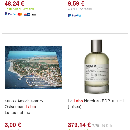
48,24 €
9,59 €
Kostenloser Versand
+ 4,90 € Versand
4063 / Ansichtskarte-
Le
Labo
Neroli 36 EDP 100 ml
Ostseebad
Labo
e -
( nisex)
Luftaufnahme
3,00 €
379,14 €
(3.791,40 € / l)