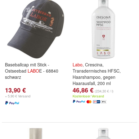
Baseballcap mit Stick -
Labo
, Crescina,
Ostseebad
LABO
E - 68840
Transdermisches HFSC,
schwarz
Haarshampoo, gegen
Haarausfall, 200 ml
13,90 €
46,86 €
(234,30 € / l)
+ 5,90 € Versand
Kostenloser Versand