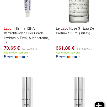
Labo
, Fillerina 12HA
Le
Labo
Rose 31 Eau De
Verdichtender Filler Grade 5,
Parfum 100 ml ( nisex)
Hydrate & Firm, Augencreme,
15 ml
70,65 €
361,88 €
(4.710,00 € / l)
(3.618,80 € / l)
Kostenloser Versand
Kostenloser Versand