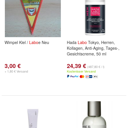
Wimpel Kiel /
Labo
e Neu
Hada
Labo
Tokyo, Herren,
Kollagen, Anti-Aging, Tages-,
Gesichtscreme, 50 ml
3,00 €
24,39 €
(487,80 € / l)
+ 1,80 € Versand
Kostenloser Versand