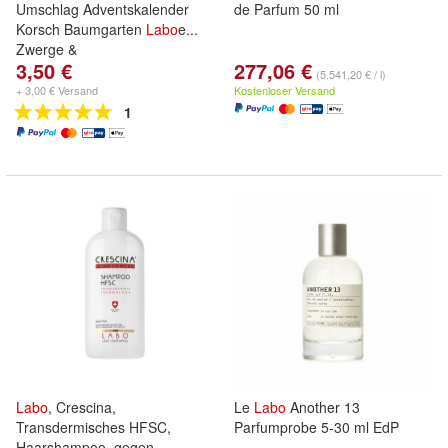
Umschlag Adventskalender
de Parfum 50 ml
Korsch Baumgarten
Labo
e...
Zwerge &
3,50 €
277,06 €
(5.541,20 € / l)
+ 3,00 € Versand
Kostenloser Versand
1
Labo
, Crescina,
Le
Labo
Another 13
Transdermisches HFSC,
Parfumprobe 5-30 ml EdP
Haarshampoo, gegen