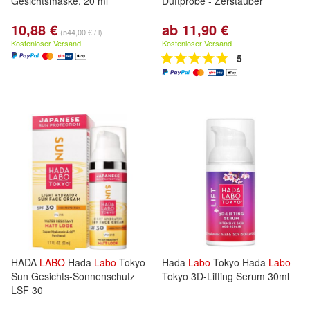
Gesichtsmaske, 20 ml
Duftprobe - Zerstäuber
10,88 €
ab 11,90 €
(544,00 € / l)
Kostenloser Versand
Kostenloser Versand
5
HADA
LABO
Hada
Labo
Tokyo
Hada
Labo
Tokyo Hada
Labo
Sun Gesichts-Sonnenschutz
Tokyo 3D-Lifting Serum 30ml
LSF 30