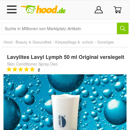
Hood
›
Beauty & Gesundheit
›
Körperpflege & -schutz
›
Sonstiges
Lavylites Lavyl Lymph 50 ml Original versiegelt
Skin Conditioner Spray Deo
2