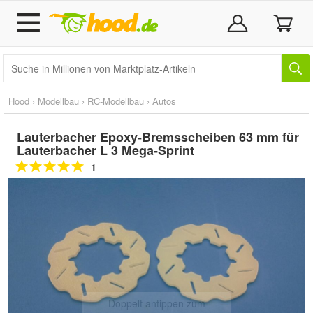
Hood
›
Modellbau
›
RC-Modellbau
›
Autos
Lauterbacher Epoxy-Bremsscheiben 63 mm für
Lauterbacher L 3 Mega-Sprint
1
Doppelt antippen zum