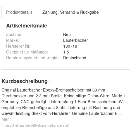
Produktdetails
Zahlung, Versand & Rückgabe
Artikelmerkmale
Zustand:
Neu
Marke:
Lauterbacher
Hersteller Nr.:
100718
Geeignet für Maßstab
:
1:5
Herstellungsland und -region
:
Deutschland
Kurzbeschreibung
*
Original Lauterbacher Epoxy-Bremsscheiben mit 63 mm
Durchmesser und 2,3 mm Breite. Keine billige China-Ware. Made in
Germany. CNC-gefertigt. Lieferumfang 1 Paar Bremsscheiben. Wir
empfehlen Bremsbeläge aus Stahl. Lieferung mit Rechnung und
Gewährleistung direkt vom Hersteller. Genuine Lauterbacher E
...
Mehr
* maschinell aus der Artikelbeschreibung erstellt