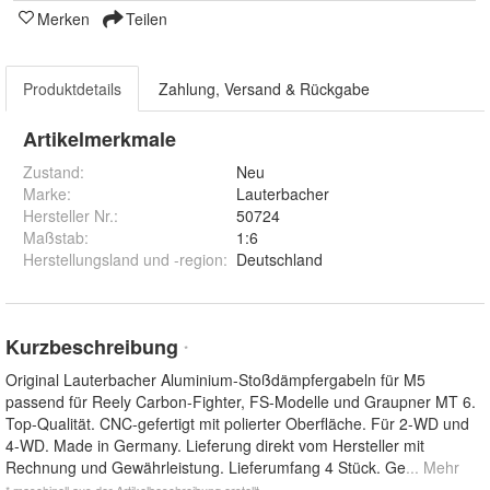
Merken
Teilen
Produktdetails
Zahlung, Versand & Rückgabe
Artikelmerkmale
Zustand:
Neu
Marke:
Lauterbacher
Hersteller Nr.:
50724
Maßstab
:
1:6
Herstellungsland und -region
:
Deutschland
Kurzbeschreibung
*
Original Lauterbacher Aluminium-Stoßdämpfergabeln für M5
passend für Reely Carbon-Fighter, FS-Modelle und Graupner MT 6.
Top-Qualität. CNC-gefertigt mit polierter Oberfläche. Für 2-WD und
4-WD. Made in Germany. Lieferung direkt vom Hersteller mit
Rechnung und Gewährleistung. Lieferumfang 4 Stück. Ge
... Mehr
* maschinell aus der Artikelbeschreibung erstellt