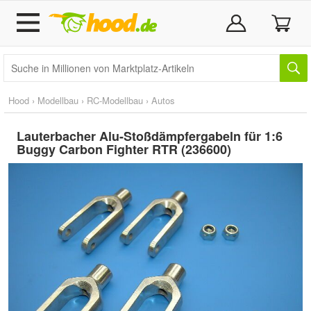
Hood
›
Modellbau
›
RC-Modellbau
›
Autos
Lauterbacher Alu-Stoßdämpfergabeln für 1:6
Buggy Carbon Fighter RTR (236600)