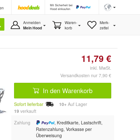
Mit Sicherheit bei
en
Hood einkaufen
Anmelden
Waren-
Merk-
Mein Hood
korb
zettel
11,79 €
inkl. MwSt.
Versandkosten nur 7,90 €
In den Warenkorb
Sofort lieferbar
10+
Auf Lager
19
 verkauft
Zahlung
, Kreditkarte, Lastschrift,
Ratenzahlung, Vorkasse per
Überweisung