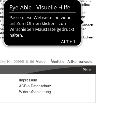
tikel Nr.:
0099518196
Melden
|
Ähnlichen
Artikel verkaufen
Platin
Impressum
AGB
&
Datenschutz
Widerrufsbelehrung