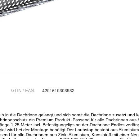
GTIN / EAN:
4251615303932