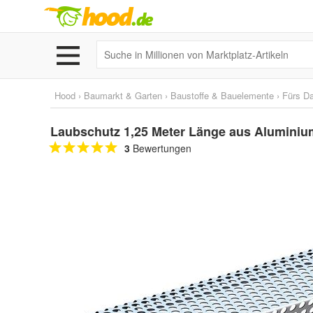
Hood
›
Baumarkt & Garten
›
Baustoffe & Bauelemente
›
Fürs D
Laubschutz 1,25 Meter Länge aus Aluminiu
3
Bewertungen