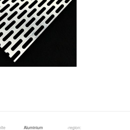
lte
Aluminium
-region
: