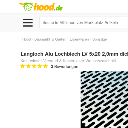
Hood
›
Baumarkt & Garten
›
Eisenwaren
›
Sonstige
Langloch Alu Lochblech LV 5x20 2,0mm dick
Kostenloser Versand & Kostenloser Wunschzuschnitt
3
Bewertungen