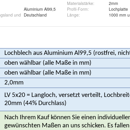
:
Materialstärke
:
2mm
Aluminium Al99,5
Profil-Form
:
Lochplatte
ngsland und
Deutschland
Länge
:
1000 mm und