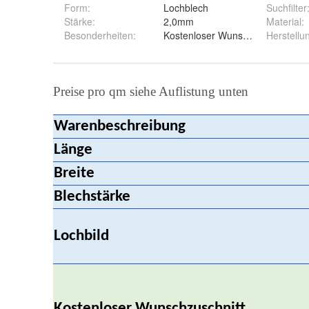
Form
:
Lochblech
Suchfilter
Stärke
:
2,0mm
Material
:
Besonderheiten
:
Kostenloser Wunschzuschnitt
Herstellu