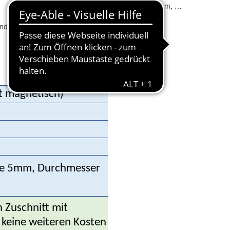
Breite
:
 500