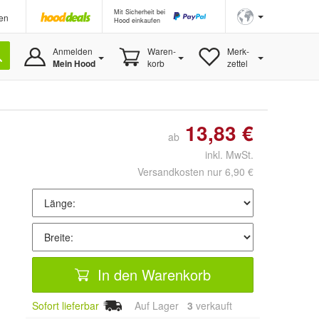
Mit Sicherheit bei
en
Hood einkaufen
Anmelden
Waren-
Merk-
Mein Hood
korb
zettel
13,83 €
ab
inkl. MwSt.
Versandkosten nur 6,90 €
In den Warenkorb
Sofort lieferbar
Auf Lager
3
 verkauft