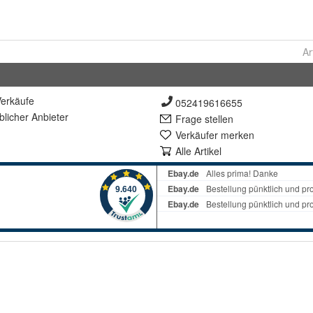
Ar
erkäufe
052419616655
lich
er Anbieter
Frage stellen
Verkäufer merken
Alle Artikel