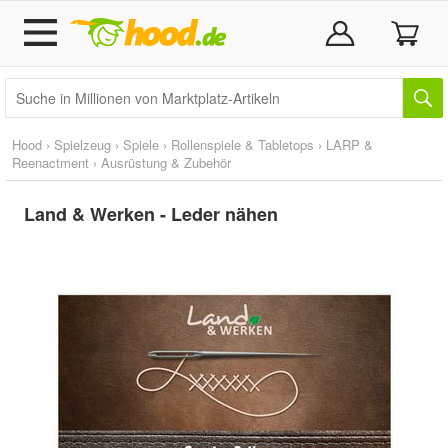
Hood
›
Spielzeug
›
Spiele
›
Rollenspiele & Tabletops
›
LARP &
Reenactment
›
Ausrüstung & Zubehör
Land & Werken - Leder nähen