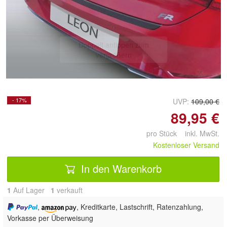
Doppelt antippen zum
vergrößern
- 17%
UVP:
109,00 €
89,95 €
pro Stück inkl. MwSt.
Kostenloser Versand
In den Warenkorb
1
Auf Lager
1
 verkauft
,
, Kreditkarte, Lastschrift, Ratenzahlung,
Vorkasse per Überweisung