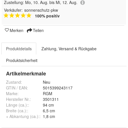
Zustellung:
Mo, 10. Aug. bis Mi, 12. Aug.
Verkäufer:
sonnenschutz-pkw
100% positiv
Merken
Teilen
Produktdetails
Zahlung, Versand & Rückgabe
Produktsicherheit
Artikelmerkmale
Zustand:
Neu
GTIN / EAN:
5015399243117
Marke:
RGM
Hersteller Nr.:
3501311
Länge (ca.):
:
94 cm
Breite (ca.):
:
6,5 cm
+ Abkantung (ca.):
:
1,8 cm