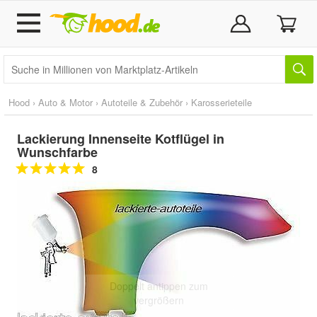
Hood
›
Auto & Motor
›
Autoteile & Zubehör
›
Karosserieteile
Lackierung Innenseite Kotflügel in
Wunschfarbe
8
Doppelt antippen zum
vergrößern