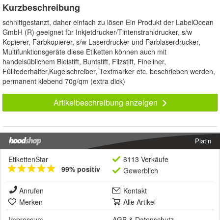
Kurzbeschreibung
schnittgestanzt, daher einfach zu lösen Ein Produkt der LabelOcean
GmbH (R) geeignet für Inkjetdrucker/Tintenstrahldrucker, s/w
Kopierer, Farbkopierer, s/w Laserdrucker und Farblaserdrucker,
Multifunktionsgeräte diese Etiketten können auch mit
handelsüblichem Bleistift, Buntstift, Filzstift, Fineliner,
Füllfederhalter,Kugelschreiber, Textmarker etc. beschrieben werden,
permanent klebend 70g/qm (extra dick)
Artikelbeschreibung anzeigen
Platin
EtikettenStar
6113 Verkäufe
99% positiv
Gewerblich
Anrufen
Kontakt
Merken
Alle Artikel
Impressum
AGB
&
Datenschutz