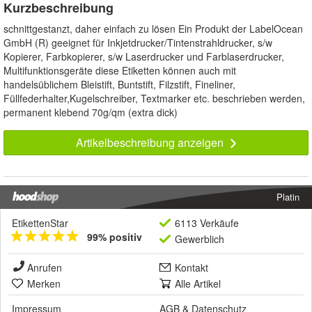
Kurzbeschreibung
schnittgestanzt, daher einfach zu lösen Ein Produkt der LabelOcean
GmbH (R) geeignet für Inkjetdrucker/Tintenstrahldrucker, s/w
Kopierer, Farbkopierer, s/w Laserdrucker und Farblaserdrucker,
Multifunktionsgeräte diese Etiketten können auch mit
handelsüblichem Bleistift, Buntstift, Filzstift, Fineliner,
Füllfederhalter,Kugelschreiber, Textmarker etc. beschrieben werden,
permanent klebend 70g/qm (extra dick)
Artikelbeschreibung anzeigen
Platin
EtikettenStar
6113 Verkäufe
99% positiv
Gewerblich
Anrufen
Kontakt
Merken
Alle Artikel
Impressum
AGB
&
Datenschutz