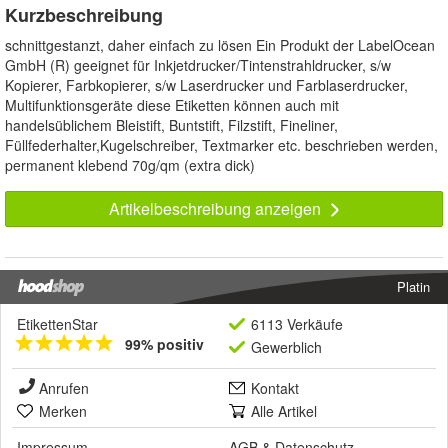
Kurzbeschreibung
schnittgestanzt, daher einfach zu lösen Ein Produkt der LabelOcean
GmbH (R) geeignet für Inkjetdrucker/Tintenstrahldrucker, s/w
Kopierer, Farbkopierer, s/w Laserdrucker und Farblaserdrucker,
Multifunktionsgeräte diese Etiketten können auch mit
handelsüblichem Bleistift, Buntstift, Filzstift, Fineliner,
Füllfederhalter,Kugelschreiber, Textmarker etc. beschrieben werden,
permanent klebend 70g/qm (extra dick)
Artikelbeschreibung anzeigen
Platin
EtikettenStar
6113 Verkäufe
99% positiv
Gewerblich
Anrufen
Kontakt
Merken
Alle Artikel
Impressum
AGB
&
Datenschutz