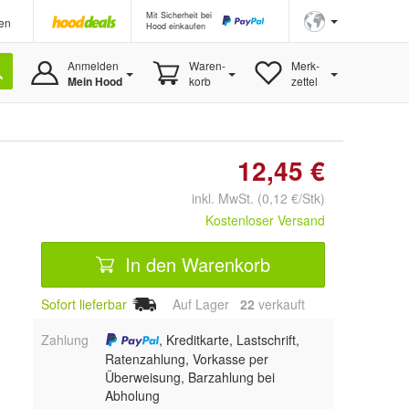
Mit Sicherheit bei
en
Hood einkaufen
Anmelden
Waren-
Merk-
Mein Hood
korb
zettel
12,45 €
inkl. MwSt. (0,12 €/Stk)
Kostenloser Versand
In den Warenkorb
Sofort lieferbar
Auf Lager
22
 verkauft
Zahlung
, Kreditkarte, Lastschrift,
Ratenzahlung, Vorkasse per
Überweisung, Barzahlung bei
Abholung