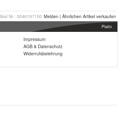
tikel Nr.:
0046197150
Melden
|
Ähnlichen
Artikel verkaufen
Platin
Impressum
AGB
&
Datenschutz
Widerrufsbelehrung