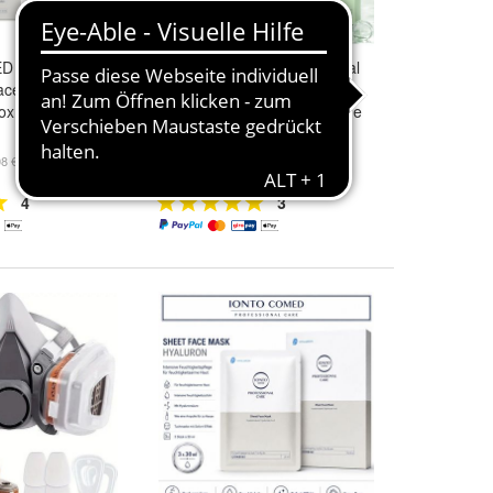
 - Professional
IONTO-COMED Professional
ace Mask
Care REFINE Ausgleichende
ox - 12
Creme 50 ml | vegane Pflege
44,50 €
08 €/Stk)
(890,00 €/l)
+ 4,99 € Versand
4
3