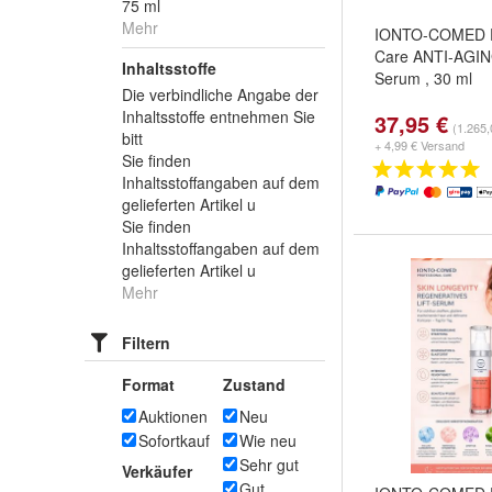
75 ml
Mehr
IONTO-COMED Pr
Care ANTI-AGING
Inhaltsstoffe
Serum , 30 ml
Die verbindliche Angabe der
Inhaltsstoffe entnehmen Sie
37,95 €
(1.265,
bitt
+ 4,99 € Versand
Sie finden
Inhaltsstoffangaben auf dem
gelieferten Artikel u
Sie finden
Inhaltsstoffangaben auf dem
gelieferten Artikel u
Mehr
Filtern
Format
Zustand
Auktionen
Neu
Sofortkauf
Wie neu
Sehr gut
Verkäufer
Gut