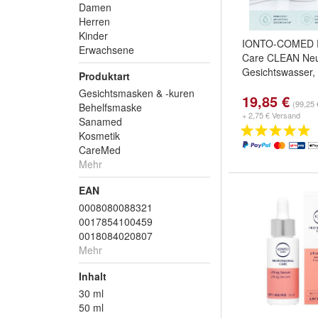
Damen
Herren
Kinder
IONTO-COMED Pr
Erwachsene
Care CLEAN Neut
Gesichtswasser,
Produktart
Gesichtsmasken & -kuren
19,85 €
(99,25 €
Behelfsmaske
+ 2,75 € Versand
Sanamed
Kosmetik
CareMed
Mehr
EAN
0008080088321
0017854100459
0018084020807
Mehr
Inhalt
30 ml
50 ml