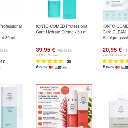
ofessional
IONTO-COMED Professional
IONTO-COMED
Care Hydrate Creme - 50 ml
Care CLEAN
rat 30 ml
Reinigungssc
39,95 €
20,95 €
00 €/l)
(799,00 €/l)
(13
+ 4,99 € Versand
+ 4,99 € Versand
47
39