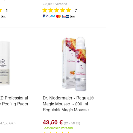
+ 3,99 € Versand
1
7
 Professional
Dr. Niedermaier - Regulat®
 Peeling Puder
Magic Mousse - 200 ml
Regulat® Magic Mousse
43,50 €
547,50 €/kg)
(217,50 €/l)
Kostenloser Versand