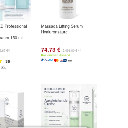
 Professional
Massada Lifting Serum
Hyaluronsäure
haum 150 ml
74,73 €
9,67 €/l)
(2.491,00 € / l)
Kostenloser Versand
36