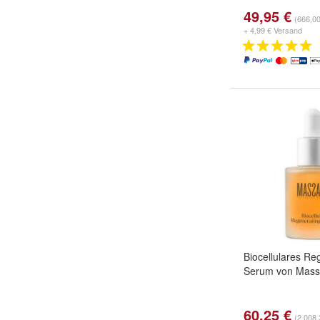
49,95 €
(666,00
+ 4,99 € Versand
Biocellulares Re
Serum von Mas
60,25 €
(2.008,3