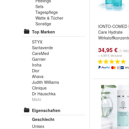
Peelings
Sets
Tagespflege
Watte & Tücher
Sonstige
IONTO-COMED Pr
Top Marken
Care Hydrate
Wirkstoffkonzent
STYX
Santaverde
34,95 €
(1.165,
CareMed
+ 4,99 € Versand
Garnier
Iroha
Dior
Ahava
Judith Williams
Clinique
Dr Hauschka
Mehr
Eigenschaften
Geschlecht
Unisex