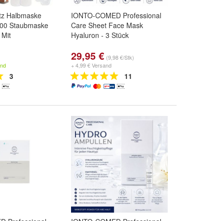
tz Halbmaske
IONTO-COMED Professional
00 Staubmaske
Care Sheet Face Mask
 Mit
Hyaluron - 3 Stück
29,95 €
(9,98 €/Stk)
and
+ 4,99 € Versand
3
11