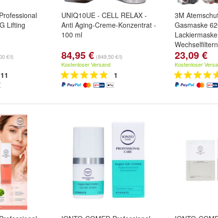
ofessional
UNIQ10UE - CELL RELAX -
3M Atemschu
 Lifting
Anti Aging-Creme-Konzentrat -
Gasmaske 62
100 ml
Lackiermaske
Wechselfiltern
84,95 €
23,09 €
00 €/l)
(849,50 €/l)
Kostenloser Versand
Kostenloser Vers
11
1