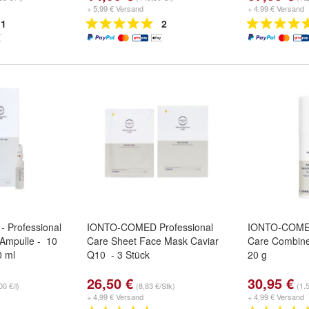
+ 5,99 € Versand
+ 4,99 € Versand
1
2
Professional
IONTO-COMED Professional
IONTO-COMED
Ampulle - 10
Care Sheet Face Mask Caviar
Care Combine
0 ml
Q10 - 3 Stück
20 g
26,50 €
30,95 €
00 €/l)
(8,83 €/Stk)
(1.
+ 4,99 € Versand
+ 4,99 € Versand