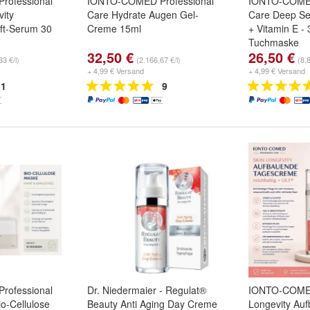
ofessional
IONTO-COMED Professional
IONTO-COMED
ity
Care Hydrate Augen Gel-
Care Deep Se
ift-Serum 30
Creme 15ml
+ Vitamin E - 
Tuchmaske
32,50 €
26,50 €
33 €/l)
(2.166,67 €/l)
(8,
+ 4,99 € Versand
+ 4,99 € Versand
1
9
ofessional
Dr. Niedermaier - Regulat®
IONTO-COME
o-Cellulose
Beauty Anti Aging Day Creme
Longevity Au