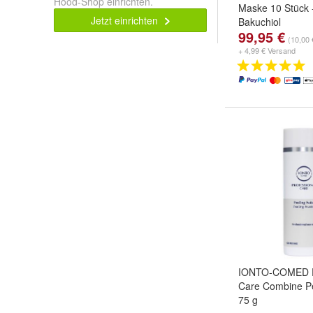
Hood-Shop einrichten.
Maske 10 Stück 
Jetzt einrichten
Bakuchiol
99,95 €
(10,00 
+ 4,99 € Versand
IONTO-COMED Pr
Care Combine Pe
75 g