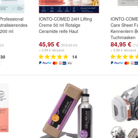
ofessional
IONTO-COMED 24H Lifting
IONTO-COMED
ralisierendes
Creme 50 ml Rotalge
Care Sheet F
 200 ml
Ceramide reife Haut
Kennenlern-B
Tuchmasken
45,95 €
84,95 €
/l)
(919,00 €/l)
(7,
+ 4,99 € Versand
+ 5,99 € Versand
30
14