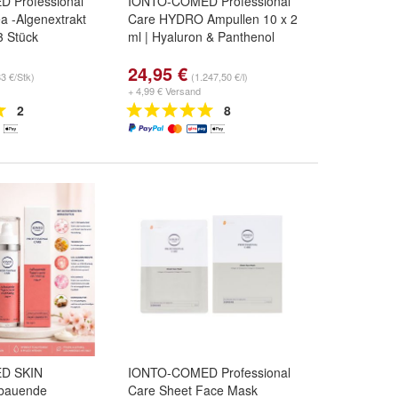
 Professional
IONTO-COMED Professional
a -Algenextrakt
Care HYDRO Ampullen 10 x 2
3 Stück
ml | Hyaluron & Panthenol
24,95 €
83 €/Stk)
(1.247,50 €/l)
+ 4,99 € Versand
2
8
D SKIN
IONTO-COMED Professional
fbauende
Care Sheet Face Mask