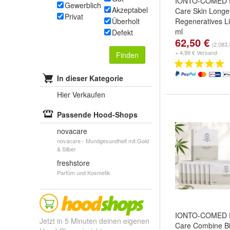
IONTO-COMED Pr
Gewerblich
Akzeptabel
Care Skin Longev
Privat
Überholt
Regeneratives L
ml
Defekt
62,50 €
(2.083,
+ 4,99 € Versand
Finden
In dieser Kategorie
Hier Verkaufen
Passende Hood-Shops
novacare
novacare - Mundgesundheit mit Gold
& Silber
freshstore
Parfüm und Kosmetik
IONTO-COMED Pr
Jetzt in 5 Minuten deinen eigenen
Care Combine Bi