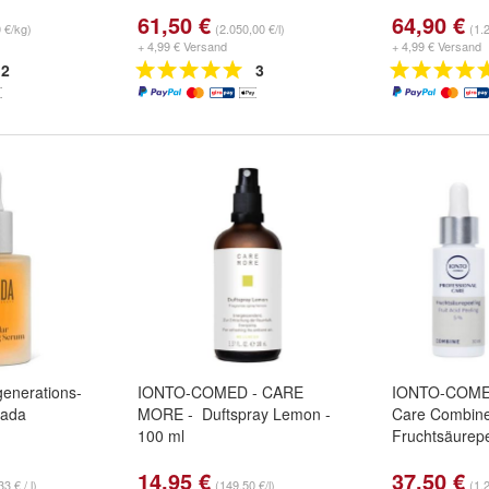
61,50 €
64,90 €
 €/kg)
(2.050,00 €/l)
(1.
+ 4,99 € Versand
+ 4,99 € Versand
2
3
generations-
IONTO-COMED - CARE
IONTO-COMED
sada
MORE - Duftspray Lemon -
Care Combin
100 ml
Fruchtsäurepe
14,95 €
37,50 €
3 € / l)
(149,50 €/l)
(1.