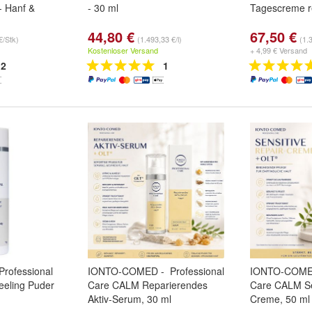
- Hanf &
- 30 ml
Tagescreme re
44,80 €
67,50 €
€/Stk)
(1.493,33 €/l)
(1.
Kostenloser Versand
+ 4,99 € Versand
2
1
ofessional
IONTO-COMED - Professional
IONTO-COMED
eling Puder
Care CALM Reparierendes
Care CALM Se
Aktiv-Serum, 30 ml
Creme, 50 ml