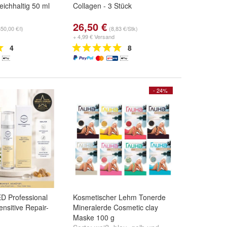
ichhaltig 50 ml
Collagen - 3 Stück
26,50 €
350,00 €/l)
(8,83 €/Stk)
+ 4,99 € Versand
4
8
- 24%
 Professional
Kosmetischer Lehm Tonerde
nsitive Repair-
Mineralerde Cosmetic clay
Maske 100 g