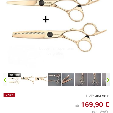
Doppelt antippen zum
vergrößern
- 58%
UVP:
404,36 €
169,90 €
ab
inkl. MwSt.