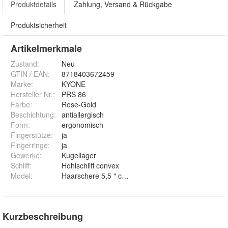
Produktdetails
Zahlung, Versand & Rückgabe
Produktsicherheit
Artikelmerkmale
Zustand:
Neu
GTIN / EAN:
8718403672459
Marke:
KYONE
Hersteller Nr.:
PRS 86
Farbe
:
Rose-Gold
Beschichtung
:
antiallergisch
Form
:
ergonomisch
Fingerstütze
:
ja
Fingerringe
:
ja
Gewerke
:
Kugellager
Schliff
:
Hohlschliff convex
Model
:
Kurzbeschreibung