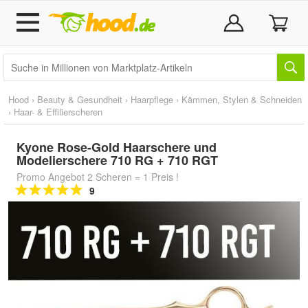
Hood
›
Beauty & Gesundheit
›
Haarpflege
›
Kämmen, Stylen & Schneiden
›
Haar- & Effilierscheren
Kyone Rose-Gold Haarschere und
Modelierschere 710 RG + 710 RGT
Promo Angebot 2 Scheren = 1 Preis !
9