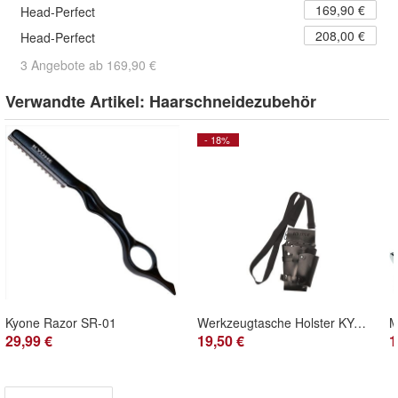
169,90 €
Head-Perfect
208,00 €
Head-Perfect
3 Angebote ab 169,90 €
Verwandte Artikel:
Haarschneidezubehör
- 18%
Kyone Razor SR-01
Werkzeugtasche Holster KYONE VP 14 für Haarscheren und Mehr
M
29,99 €
19,50 €
1