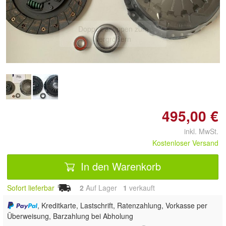
Doppelt antippen zum
vergrößern
495,00 €
inkl. MwSt.
Kostenloser Versand
In den Warenkorb
Sofort lieferbar
2
Auf Lager
1
 verkauft
, Kreditkarte, Lastschrift, Ratenzahlung, Vorkasse per
Überweisung, Barzahlung bei Abholung