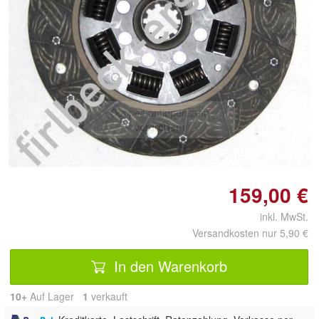
Doppelt antippen zum
vergrößern
159,00 €
inkl. MwSt.
Versandkosten nur 5,90 €
In den Warenkorb
10+
Auf Lager
1
 verkauft