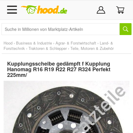
Hood
›
Business & Industrie
›
Agrar- & Forstwirtschaft
›
Land- &
Forsttechnik
›
Traktoren & Schlepper
›
Teile, Motoren & Zubehör
Kupplungsscheibe gedämpft f Kupplung
Hanomag R16 R19 R22 R27 R324 Perfekt
225mm/