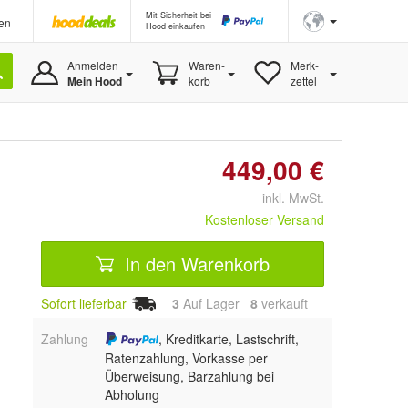
Mit Sicherheit bei
en
Hood einkaufen
Anmelden
Waren-
Merk-
Mein Hood
korb
zettel
449,00 €
inkl. MwSt.
Kostenloser Versand
In den Warenkorb
Sofort lieferbar
3
Auf Lager
8
 verkauft
Zahlung
, Kreditkarte, Lastschrift,
Ratenzahlung, Vorkasse per
Überweisung, Barzahlung bei
Abholung