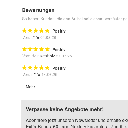
Bewertungen
So haben Kunden, die den Artikel bei diesem Verkäufer ge
Positiv
Von:
t***e
04.02.26
Positiv
Von:
HeinischHolz
27.07.25
Positiv
Von:
n***a
14.06.25
Mehr...
Verpasse keine Angebote mehr!
Abonniere jetzt unseren Newsletter und erhalte ex
Extra-Bonus: 60 Tage Nextory kostenlos - Zugriff 