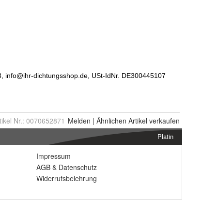
tikel Nr.:
0070652871
Melden
|
Ähnlichen
Artikel verkaufen
Platin
Impressum
AGB
&
Datenschutz
Widerrufsbelehrung