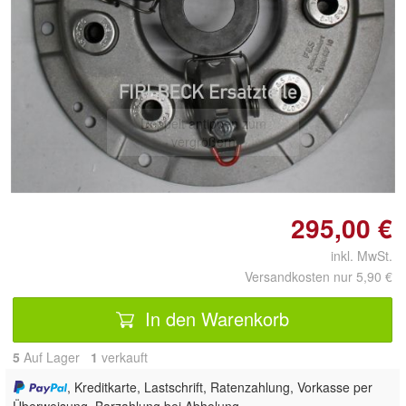
Doppelt antippen zum
vergrößern
295,00 €
inkl. MwSt.
Versandkosten nur 5,90 €
In den Warenkorb
5
Auf Lager
1
 verkauft
, Kreditkarte, Lastschrift, Ratenzahlung, Vorkasse per
Überweisung, Barzahlung bei Abholung