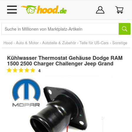
Hood
›
Auto & Motor
›
Autoteile & Zubehör
›
Teile für US-Cars
›
Sonstige
Kühlwasser Thermostat Gehäuse Dodge RAM
1500 2500 Charger Challenger Jeep Grand
4