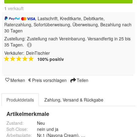
1
 verkauft
, Lastschrift, Kreditkarte, Debitkarte,
Ratenzahlung, Sofortüberweisung, Überweisung, Bezahlung nach
30 Tagen
Zustellung:
Zustellung nach Vereinbarung. Versandfertig in 25 bis
35 Tagen.
Verkäufer:
DeinTischler
100% positiv
Merken
Preis vorschlagen
Teilen
Produktdetails
Zahlung, Versand & Rückgabe
Artikelmerkmale
Zustand:
Neu
Soft-Close
:
nein und ja
Arbeitsplatte
:
Nr.1 (Navona