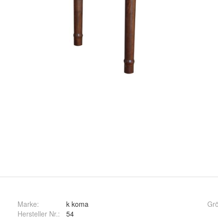
Marke:
k koma
Gr
Hersteller Nr.:
54