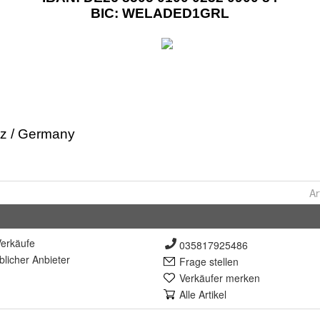
Ar
erkäufe
035817925486
lich
er Anbieter
Frage stellen
Verkäufer merken
Alle Artikel