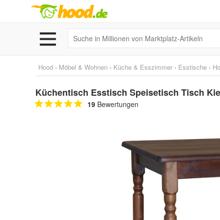
Hood
›
Möbel & Wohnen
›
Küche & Esszimmer
›
Esstische
›
Ho
Küchentisch Esstisch Speisetisch Tisch Ki
19
Bewertungen