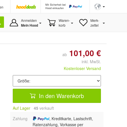
Mit Sicherheit bei
en
Hood einkaufen
Anmelden
Waren-
Merk-
Mein Hood
korb
zettel
101,00 €
ab
inkl. MwSt.
Kostenloser Versand
In den Warenkorb
Auf Lager
45
 verkauft
Zahlung
, Kreditkarte, Lastschrift,
Ratenzahlung, Vorkasse per