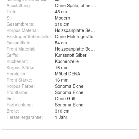
Ausstattung
:
Ohne Spüle, ohne Wasserhahn
Tiefe
:
45 cm
Stil
:
Modern
Gesamtbreite
:
310 cm
Korpus Material
:
Holzspanplatte Beschichtet
Elektrogerätehersteller
:
Ohne Elektrogeräte
Gesamttiefe
:
54 cm
Front Material
:
Holzspanplatte Beschichtet
Griffe
:
Kunststoff Silber
Küchenart
:
Küchenzeile
Korpus Stärke
:
16 mm
Hersteller
:
Möbel DENA
Front Stärke
:
16 mm
Korpus Farbe
:
Sonoma Eiche
Frontfarbe
:
Sonoma Eiche
Grill
:
Ohne Grill
Farbrichtung
:
Sonoma Eiche
Breite
:
310 cm
Herstellergarantie
:
1 Jahr