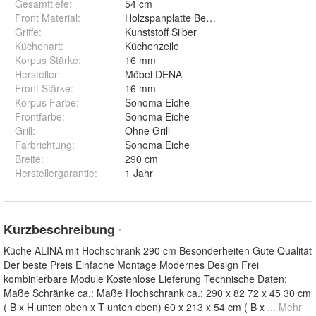
Gesamttiefe
:
54 cm
Front Material
:
Holzspanplatte Beschichtet
Griffe
:
Kunststoff Silber
Küchenart
:
Küchenzeile
Korpus Stärke
:
16 mm
Hersteller
:
Möbel DENA
Front Stärke
:
16 mm
Korpus Farbe
:
Sonoma Eiche
Frontfarbe
:
Sonoma Eiche
Grill
:
Ohne Grill
Farbrichtung
:
Sonoma Eiche
Breite
:
290 cm
Herstellergarantie
:
1 Jahr
Kurzbeschreibung
*
Küche ALINA mit Hochschrank 290 cm Besonderheiten Gute Qualität
Der beste Preis Einfache Montage Modernes Design Frei
kombinierbare Module Kostenlose Lieferung Technische Daten:
Maße Schränke ca.: Maße Hochschrank ca.: 290 x 82 72 x 45 30 cm
( B x H unten oben x T unten oben) 60 x 213 x 54 cm ( B x
... Mehr