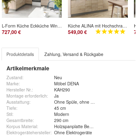
L-Form Küche Eckküche Winkelküche Einbauküche ALINA Sonoma Eiche 180 x 210 cm
Küche ALINA mit Hochschrank 180 cm Küchenzeile Einbauküche Sonoma Eiche
727,00 €
549,00 €
7
Produktdetails
Zahlung, Versand & Rückgabe
Artikelmerkmale
Zustand:
Neu
Marke:
Möbel DENA
Hersteller Nr.:
KAH290
Montage erforderlich
:
Ja
Ausstattung
:
Ohne Spüle, ohne Wasserhahn
Tiefe
:
45 cm
Stil
:
Modern
Gesamtbreite
:
290 cm
Korpus Material
:
Holzspanplatte Beschichtet
Elektrogerätehersteller
:
Ohne Elektrogeräte