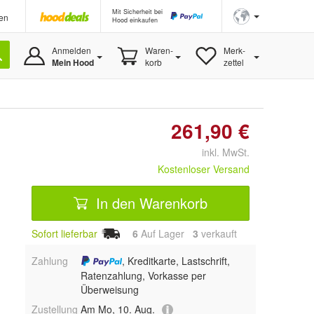
Mit Sicherheit bei
en
Hood einkaufen
Anmelden
Waren-
Merk-
Mein Hood
korb
zettel
261,90 €
inkl. MwSt.
Kostenloser Versand
In den Warenkorb
Sofort lieferbar
6
Auf Lager
3
 verkauft
Zahlung
, Kreditkarte, Lastschrift,
Ratenzahlung, Vorkasse per
Überweisung
Zustellung
Am Mo, 10. Aug.