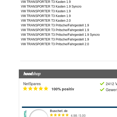
NetSpares
2412 V
100% positiv
Gewerb