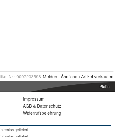
tikel Nr.:
0097203598
Melden
|
Ähnlichen
Artikel verkaufen
Platin
Impressum
AGB
&
Datenschutz
Widerrufsbelehrung