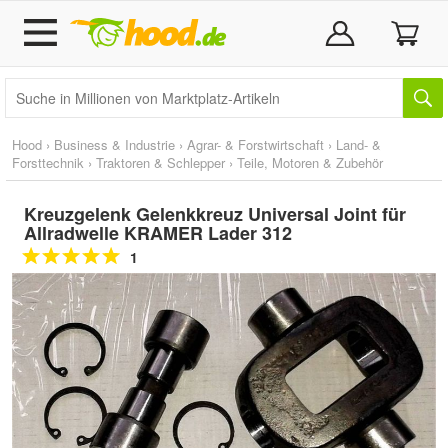
Hood
›
Business & Industrie
›
Agrar- & Forstwirtschaft
›
Land- &
Forsttechnik
›
Traktoren & Schlepper
›
Teile, Motoren & Zubehör
Kreuzgelenk Gelenkkreuz Universal Joint für
Allradwelle KRAMER Lader 312
1