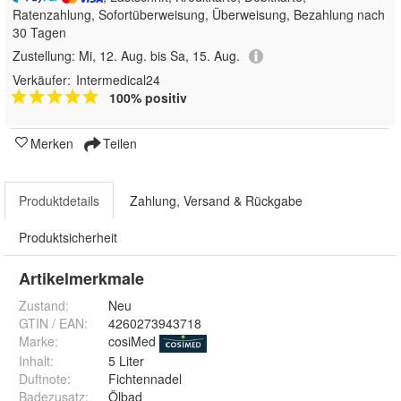
Ratenzahlung, Sofortüberweisung, Überweisung, Bezahlung nach
30 Tagen
Zustellung:
Mi, 12. Aug. bis Sa, 15. Aug.
Verkäufer:
Intermedical24
100% positiv
Merken
Teilen
Produktdetails
Zahlung, Versand & Rückgabe
Produktsicherheit
Artikelmerkmale
Zustand:
Neu
GTIN / EAN:
4260273943718
Marke:
cosiMed
Inhalt
:
5 Liter
Duftnote
:
Fichtennadel
Badezusatz
:
Ölbad