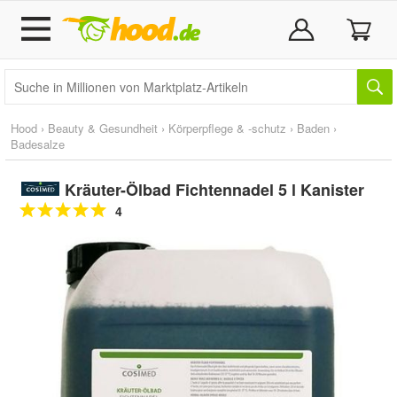
Hood
›
Beauty & Gesundheit
›
Körperpflege & -schutz
›
Baden
›
Badesalze
Kräuter-Ölbad Fichtennadel 5 l Kanister
4