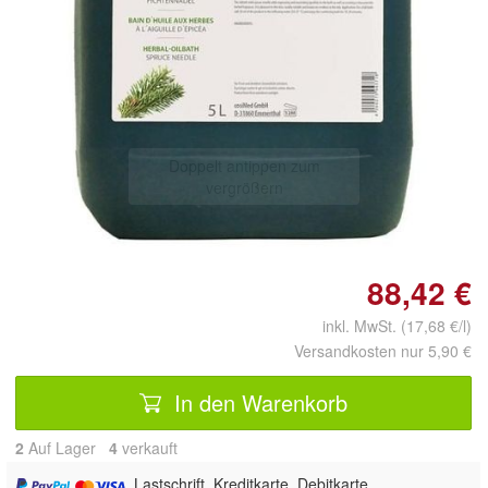
Doppelt antippen zum
vergrößern
88,42 €
inkl. MwSt. (17,68 €/l)
Versandkosten nur 5,90 €
In den Warenkorb
2
Auf Lager
4
 verkauft
, Lastschrift, Kreditkarte, Debitkarte,