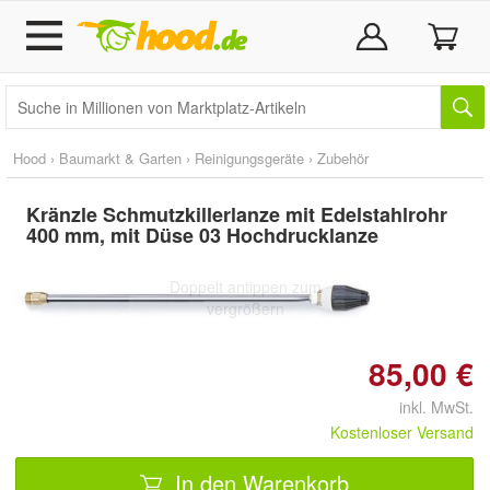
Hood
›
Baumarkt & Garten
›
Reinigungsgeräte
›
Zubehör
Kränzle Schmutzkillerlanze mit Edelstahlrohr
400 mm, mit Düse 03 Hochdrucklanze
Doppelt antippen zum
vergrößern
85,00 €
inkl. MwSt.
Kostenloser Versand
In den Warenkorb