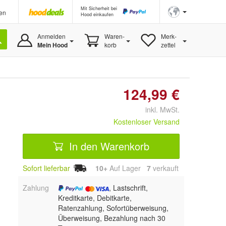
Mit Sicherheit bei
en
Hood einkaufen
Anmelden
Waren-
Merk-
Mein Hood
korb
zettel
124,99 €
inkl. MwSt.
Kostenloser Versand
In den Warenkorb
Sofort lieferbar
10+
Auf Lager
7
 verkauft
Zahlung
, Lastschrift,
Kreditkarte, Debitkarte,
Ratenzahlung, Sofortüberweisung,
Überweisung, Bezahlung nach 30