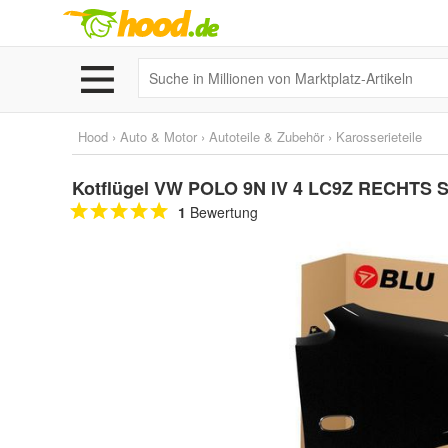
Hood
›
Auto & Motor
›
Autoteile & Zubehör
›
Karosserieteile
Kotflügel VW POLO 9N IV 4 LC9Z RECHTS Sc
1
Bewertung