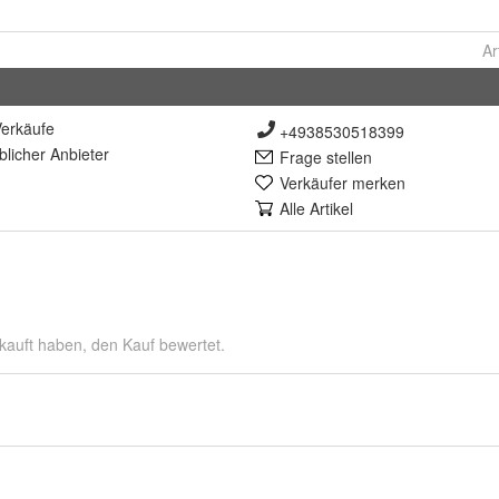
Ar
erkäufe
+4938530518399
lich
er Anbieter
Frage stellen
Verkäufer merken
Alle Artikel
kauft haben, den Kauf bewertet.