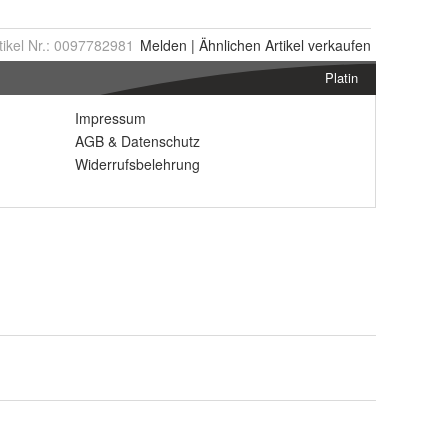
tikel Nr.:
0097782981
Melden
|
Ähnlichen
Artikel verkaufen
Platin
Impressum
AGB
&
Datenschutz
Widerrufsbelehrung