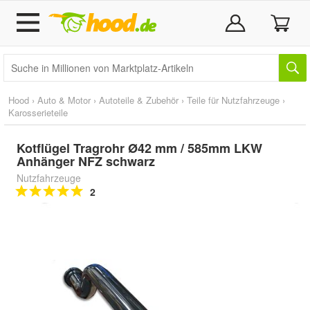
Hood
›
Auto & Motor
›
Autoteile & Zubehör
›
Teile für Nutzfahrzeuge
›
Karosserieteile
Kotflügel Tragrohr Ø42 mm / 585mm LKW
Anhänger NFZ schwarz
Nutzfahrzeuge
2