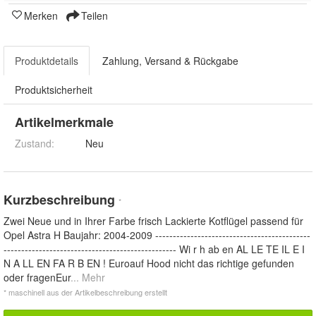
Merken
Teilen
Produktdetails
Zahlung, Versand & Rückgabe
Produktsicherheit
Artikelmerkmale
Zustand:
Neu
Kurzbeschreibung
*
Zwei Neue und in Ihrer Farbe frisch Lackierte Kotflügel passend für
Opel Astra H Baujahr: 2004-2009 --------------------------------------------
------------------------------------------------- Wi r h ab en AL LE TE IL E I
N A LL EN FA R B EN ! Euroauf Hood nicht das richtige gefunden
oder fragenEur
... Mehr
* maschinell aus der Artikelbeschreibung erstellt