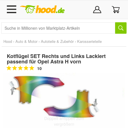
Hood
›
Auto & Motor
›
Autoteile & Zubehör
›
Karosserieteile
Kotflügel SET Rechts und Links Lackiert
passend für Opel Astra H vorn
10
Doppelt antippen zum
vergrößern