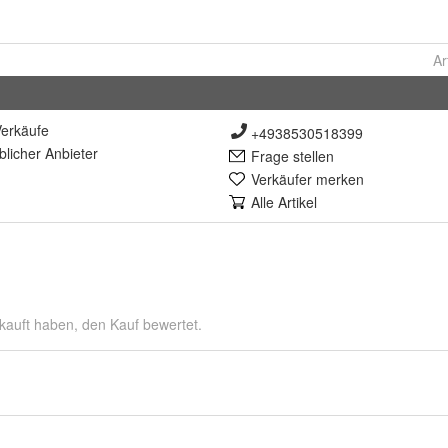
Ar
erkäufe
+4938530518399
lich
er Anbieter
Frage stellen
Verkäufer merken
Alle Artikel
kauft haben, den Kauf bewertet.