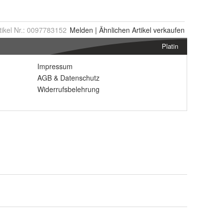
tikel Nr.:
0097783152
Melden
|
Ähnlichen
Artikel verkaufen
Platin
Impressum
AGB
&
Datenschutz
Widerrufsbelehrung