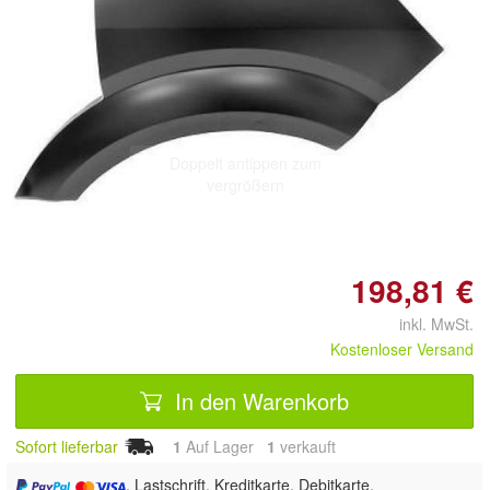
Doppelt antippen zum
vergrößern
198,81 €
inkl. MwSt.
Kostenloser Versand
In den Warenkorb
Sofort lieferbar
1
Auf Lager
1
 verkauft
, Lastschrift, Kreditkarte, Debitkarte,