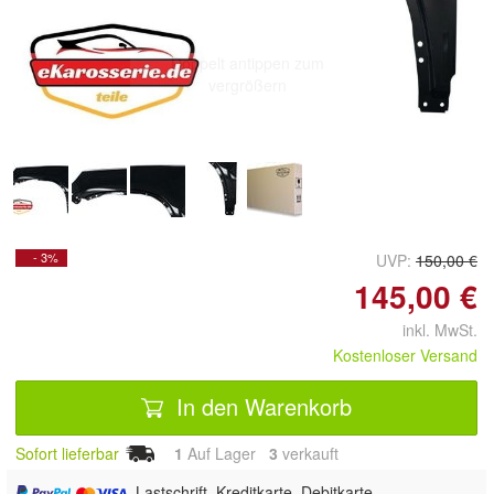
Doppelt antippen zum
vergrößern
- 3%
UVP:
150,00 €
145,00 €
inkl. MwSt.
Kostenloser Versand
In den Warenkorb
Sofort lieferbar
1
Auf Lager
3
 verkauft
, Lastschrift, Kreditkarte, Debitkarte,