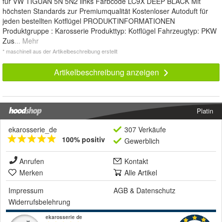
für VW TIGUAN 5N 5N2 links Farbcode LC9X DEEP BLACK Mit
höchsten Standards zur Premiumqualität Kostenloser Autoduft für
jeden bestellten Kotflügel PRODUKTINFORMATIONEN
Produktgruppe : Karosserie Produkttyp: Kotflügel Fahrzeugtyp: PKW
Zus
... Mehr
* maschinell aus der Artikelbeschreibung erstellt
Artikelbeschreibung anzeigen
Platin
ekarosserie_de
307 Verkäufe
100% positiv
Gewerblich
Anrufen
Kontakt
Merken
Alle Artikel
Impressum
AGB
&
Datenschutz
Widerrufsbelehrung