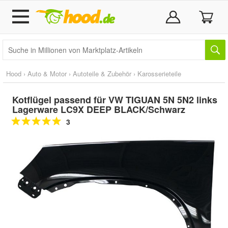
Hood
›
Auto & Motor
›
Autoteile & Zubehör
›
Karosserieteile
Kotflügel passend für VW TIGUAN 5N 5N2 links
Lagerware LC9X DEEP BLACK/Schwarz
3