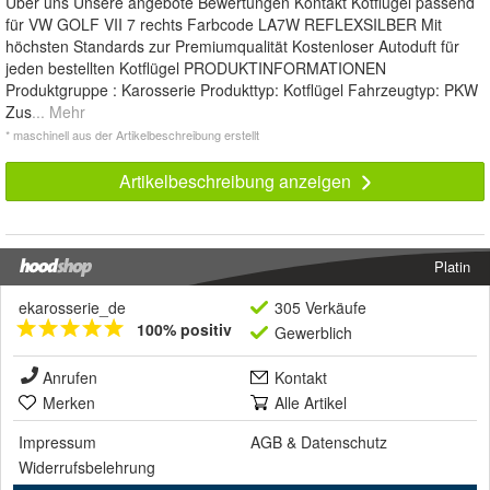
Über uns Unsere angebote Bewertungen Kontakt Kotflügel passend
für VW GOLF VII 7 rechts Farbcode LA7W REFLEXSILBER Mit
höchsten Standards zur Premiumqualität Kostenloser Autoduft für
jeden bestellten Kotflügel PRODUKTINFORMATIONEN
Produktgruppe : Karosserie Produkttyp: Kotflügel Fahrzeugtyp: PKW
Zus
... Mehr
* maschinell aus der Artikelbeschreibung erstellt
Artikelbeschreibung anzeigen
Platin
ekarosserie_de
305 Verkäufe
100% positiv
Gewerblich
Anrufen
Kontakt
Merken
Alle Artikel
Impressum
AGB
&
Datenschutz
Widerrufsbelehrung