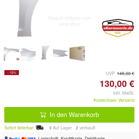
Doppelt antippen zum
vergrößern
- 10%
UVP:
145,00 €
130,00 €
inkl. MwSt.
Kostenloser Versand
In den Warenkorb
Sofort lieferbar
3
Auf Lager
2
 verkauft
, Lastschrift, Kreditkarte, Debitkarte,