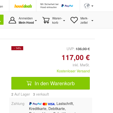
Mit Sicherheit bei
en
Hood einkaufen
Anmelden
Waren-
Merk-
Mein Hood
korb
zettel
- 14%
UVP:
136,00 €
117,00 €
inkl. MwSt.
Kostenloser Versand
In den Warenkorb
2
Auf Lager
3
 verkauft
Zahlung
, Lastschrift,
Kreditkarte, Debitkarte,