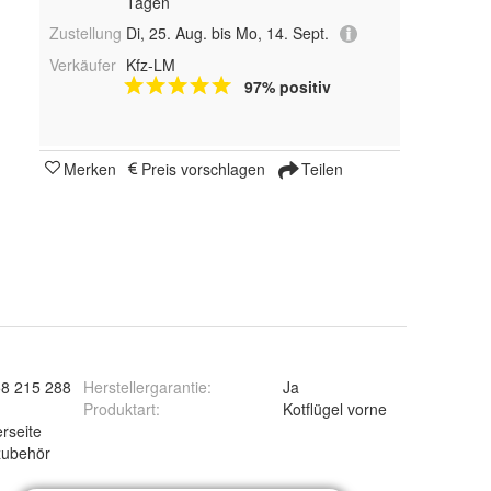
Tagen
Zustellung
Di, 25. Aug. bis Mo, 14. Sept.
Verkäufer
Kfz-LM
97% positiv
Merken
Preis vorschlagen
Teilen
58 215 288
Herstellergarantie
:
Ja
Produktart
:
Kotflügel vorne
rseite
zubehör