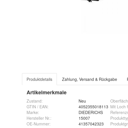
Produktdetails
Zahlung, Versand & Rückgabe
Artikelmerkmale
Zustand:
Neu
Oberfläch
GTIN / EAN:
4052355018113
Mit Loch f
Marke:
DIEDERICHS
Referen
Hersteller Nr.:
15007
Produktty
OE-Nummer
:
41357042323
Produktg