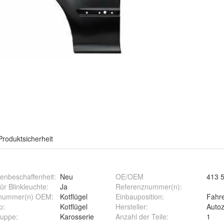
Produktsicherheit
enbeschaffenheit
:
Neu
OE/OEM
413 
ür Blinkleuchte
:
Ja
Referenznummer(n)
:
znummer(n) OEM
:
Kotflügel
Einbauposition
:
Fahre
p
:
Kotflügel
Hersteller
:
Auto
ruppe
:
Karosserie
Anzahl der Teile
:
1