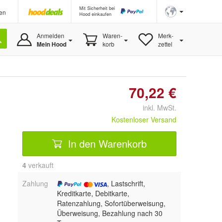
Mit Sicherheit bei
en
Hood einkaufen
Anmelden
Waren-
Merk-
Mein Hood
korb
zettel
70,22 €
inkl. MwSt.
Kostenloser Versand
In den Warenkorb
4
 verkauft
Zahlung
, Lastschrift,
Kreditkarte, Debitkarte,
Ratenzahlung, Sofortüberweisung,
Überweisung, Bezahlung nach 30