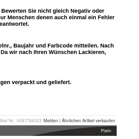
tikel Nr.:
0097784323
Melden
|
Ähnlichen
Artikel verkaufen
Platin