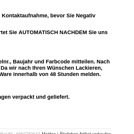
tikel Nr.:
0097782647
Melden
|
Ähnlichen
Artikel verkaufen