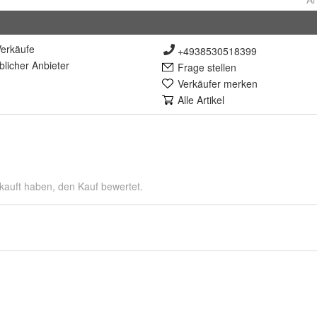
erkäufe
+4938530518399
lich
er Anbieter
Frage stellen
Verkäufer merken
Alle Artikel
kauft haben, den Kauf bewertet.