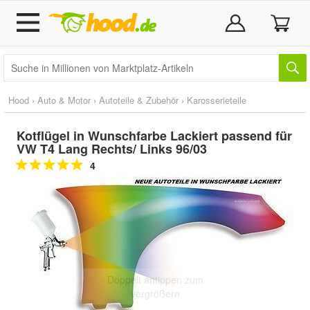
Hood
›
Auto & Motor
›
Autoteile & Zubehör
›
Karosserieteile
Kotflügel in Wunschfarbe Lackiert passend für
VW T4 Lang Rechts/ Links 96/03
4
Doppelt antippen zum
vergrößern